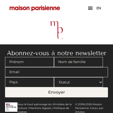
EN
Abonnez-vous à notre newsletter
Envoyer
Sous le haut patronage du Ministère de la
© 2008-2026 Maison
Culture |
Mentions légales
|
Politique de
Parisienne. Conçu par
cookies
Artview.