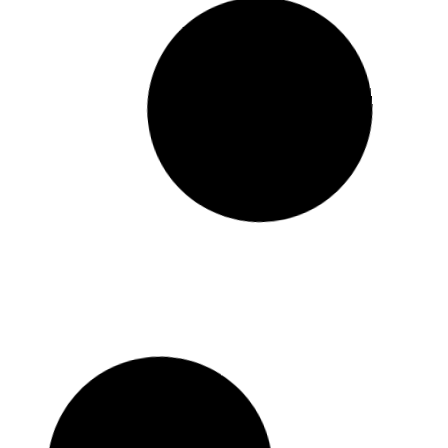
Salon européen des métiers d’art –
Résonnances
novembre 2024
Parc des expositions Wacken, Strasbourg, France