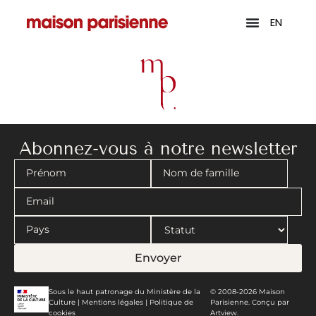
EN
Abonnez-vous à notre newsletter
Envoyer
Sous le haut patronage du Ministère de la
© 2008-2026 Maison
Culture |
Mentions légales
|
Politique de
Parisienne. Conçu par
cookies
Artview.