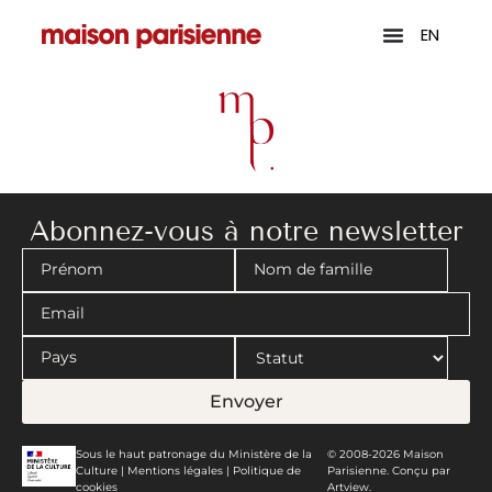
EN
Abonnez-vous à notre newsletter
Envoyer
Sous le haut patronage du Ministère de la
© 2008-2026 Maison
Culture |
Mentions légales
|
Politique de
Parisienne. Conçu par
cookies
Artview.