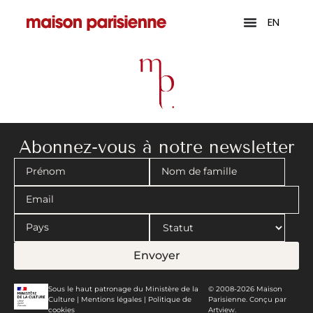
EN
Abonnez-vous à notre newsletter
Envoyer
Sous le haut patronage du Ministère de la
© 2008-2026 Maison
Culture |
Mentions légales
|
Politique de
Parisienne. Conçu par
cookies
Artview.