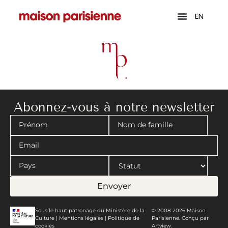
EN
Abonnez-vous à notre newsletter
Envoyer
Sous le haut patronage du Ministère de la
© 2008-2026 Maison
Culture |
Mentions légales
|
Politique de
Parisienne. Conçu par
cookies
Artview.