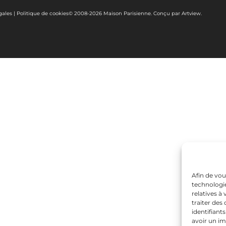
gales
|
Politique de cookies
© 2008-2026 Maison Parisienne. Conçu par Artview.
Afin de vou
technologie
relatives à
traiter de
identifiant
avoir un im