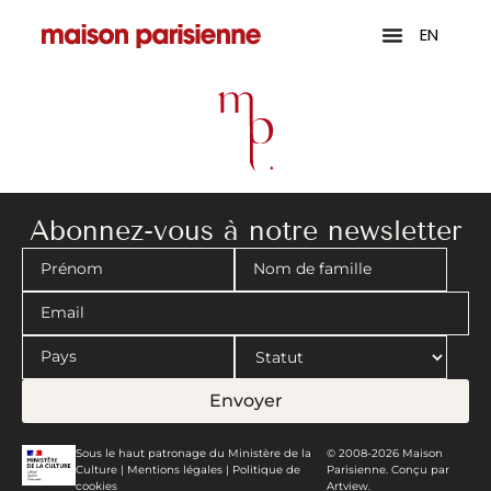
EN
Abonnez-vous à notre newsletter
Envoyer
Sous le haut patronage du Ministère de la
© 2008-2026 Maison
Culture |
Mentions légales
|
Politique de
Parisienne. Conçu par
cookies
Artview.