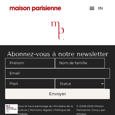
EN
Abonnez-vous à notre newsletter
Envoyer
Sous le haut patronage du Ministère de la
© 2008-2026 Maison
Culture |
Mentions légales
|
Politique de
Parisienne. Conçu par
cookies
Artview.