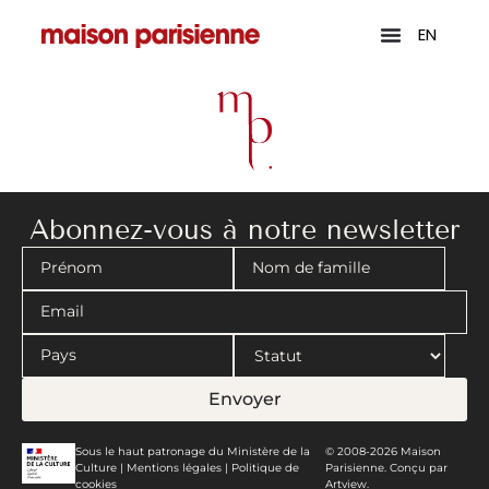
EN
Abonnez-vous à notre newsletter
Envoyer
Sous le haut patronage du Ministère de la
© 2008-2026 Maison
Culture |
Mentions légales
|
Politique de
Parisienne. Conçu par
cookies
Artview.