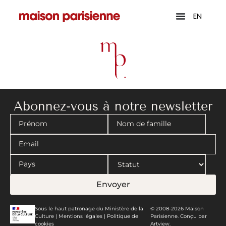
EN
Abonnez-vous à notre newsletter
Envoyer
Sous le haut patronage du Ministère de la
© 2008-2026 Maison
Culture |
Mentions légales
|
Politique de
Parisienne. Conçu par
cookies
Artview.