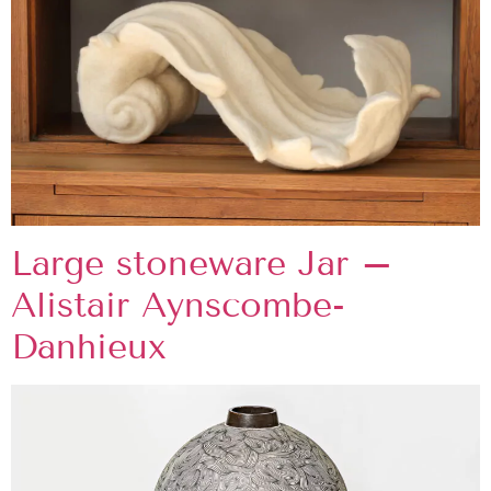
Large stoneware Jar –
Alistair Aynscombe-
Danhieux