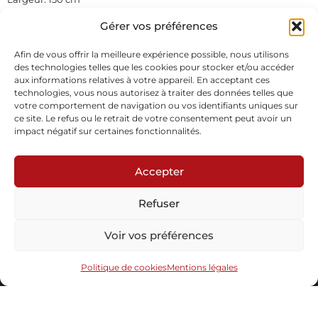
Hauteur: 63 cm
Gérer vos préférences
Profondeur : 50 cm
Osier en tressage plein
En stock
Afin de vous offrir la meilleure expérience possible, nous utilisons
des technologies telles que les cookies pour stocker et/ou accéder
aux informations relatives à votre appareil. En acceptant ces
Demande d'informations
technologies, vous nous autorisez à traiter des données telles que
votre comportement de navigation ou vos identifiants uniques sur
ce site. Le refus ou le retrait de votre consentement peut avoir un
impact négatif sur certaines fonctionnalités.
Accepter
Refuser
Abonnez-vous à notre newsletter
Voir vos préférences
Politique de cookies
Mentions légales