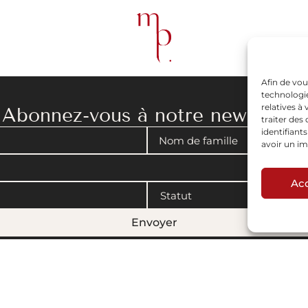
Afin de vou
technologie
relatives à
Abonnez-vous à notre newsletter
traiter de
identifiant
avoir un im
Ac
Envoyer
gales
|
Politique de cookies
© 2008-2026 Maison Parisienne. Conçu par Artview.