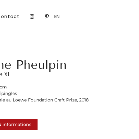
Contact
EN
ne Pheulpin
e XL
 cm
 épingles
le au Loewe Foundation Craft Prize, 2018
'informations