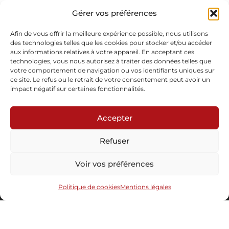
Plis de coton, épingles
Pièce Unique
Gérer vos préférences
Acquisition du Musée des Arts Décoratifs de Paris, 2021
Vendu
Afin de vous offrir la meilleure expérience possible, nous utilisons
des technologies telles que les cookies pour stocker et/ou accéder
aux informations relatives à votre appareil. En acceptant ces
Demande d'informations
technologies, vous nous autorisez à traiter des données telles que
votre comportement de navigation ou vos identifiants uniques sur
ce site. Le refus ou le retrait de votre consentement peut avoir un
impact négatif sur certaines fonctionnalités.
Accepter
Refuser
Abonnez-vous à notre newsletter
Voir vos préférences
Politique de cookies
Mentions légales
Envoyer