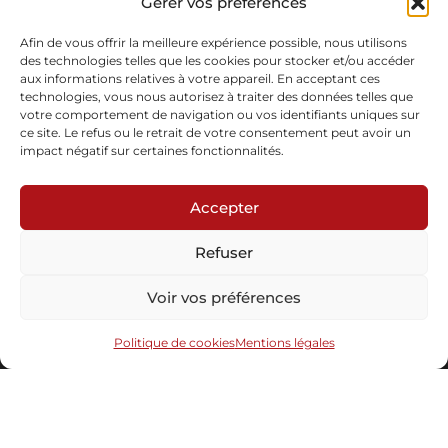
Gérer vos préférences
Maillechort forgé patiné, gravé, feuille d’or 22cts, œuf d’oie
En stock
Afin de vous offrir la meilleure expérience possible, nous utilisons
des technologies telles que les cookies pour stocker et/ou accéder
aux informations relatives à votre appareil. En acceptant ces
Demande d'informations
Télécharger la fiche
technologies, vous nous autorisez à traiter des données telles que
votre comportement de navigation ou vos identifiants uniques sur
ce site. Le refus ou le retrait de votre consentement peut avoir un
impact négatif sur certaines fonctionnalités.
Accepter
Abonnez-vous à notre newsletter
Refuser
Voir vos préférences
Politique de cookies
Mentions légales
Envoyer