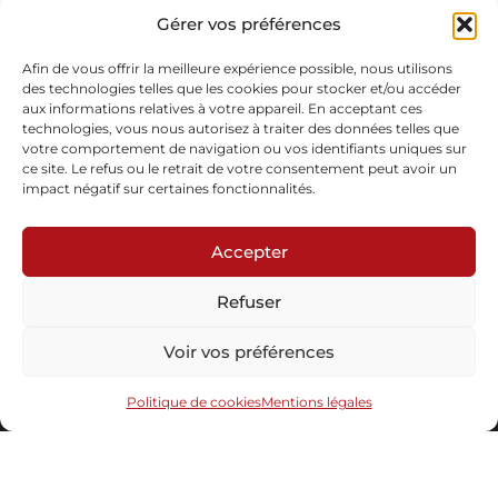
Dentelles aux fuseaux avec fils métalliques et coton, broderies sur
Gérer vos préférences
mousseline de soie et velours. Structure murale en MDF.
En stock
Afin de vous offrir la meilleure expérience possible, nous utilisons
des technologies telles que les cookies pour stocker et/ou accéder
aux informations relatives à votre appareil. En acceptant ces
Demande d'informations
technologies, vous nous autorisez à traiter des données telles que
votre comportement de navigation ou vos identifiants uniques sur
ce site. Le refus ou le retrait de votre consentement peut avoir un
impact négatif sur certaines fonctionnalités.
Accepter
Refuser
Abonnez-vous à notre newsletter
Voir vos préférences
Politique de cookies
Mentions légales
Envoyer