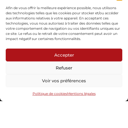
En stock
Afin de vous offrir la meilleure expérience possible, nous utilisons
des technologies telles que les cookies pour stocker et/ou accéder
Demande d'informations
aux informations relatives à votre appareil. En acceptant ces
technologies, vous nous autorisez à traiter des données telles que
votre comportement de navigation ou vos identifiants uniques sur
ce site. Le refus ou le retrait de votre consentement peut avoir un
impact négatif sur certaines fonctionnalités.
Accepter
Abonnez-vous à notre newsletter
Refuser
Voir vos préférences
Politique de cookies
Mentions légales
Envoyer
Sous le haut patronage du Ministère de la
© 2008-2026 Maison