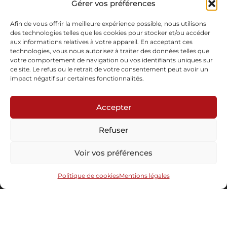
Gérer vos préférences
Pièce unique
En stock
Afin de vous offrir la meilleure expérience possible, nous utilisons
des technologies telles que les cookies pour stocker et/ou accéder
aux informations relatives à votre appareil. En acceptant ces
Demande d'informations
Télécharger la fiche
technologies, vous nous autorisez à traiter des données telles que
votre comportement de navigation ou vos identifiants uniques sur
ce site. Le refus ou le retrait de votre consentement peut avoir un
impact négatif sur certaines fonctionnalités.
Accepter
Refuser
Abonnez-vous à notre newsletter
Voir vos préférences
Politique de cookies
Mentions légales
Envoyer