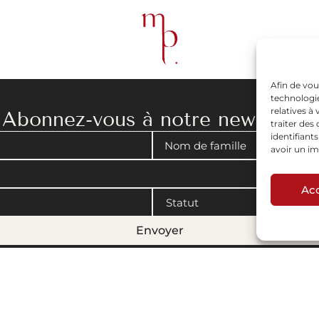
Afin de vou
technologie
relatives à
Abonnez-vous à notre newsletter
traiter de
identifiant
avoir un im
Ac
Envoyer
gales
|
Politique de cookies
© 2008-2026 Maison Parisienne. Conçu par Artview.