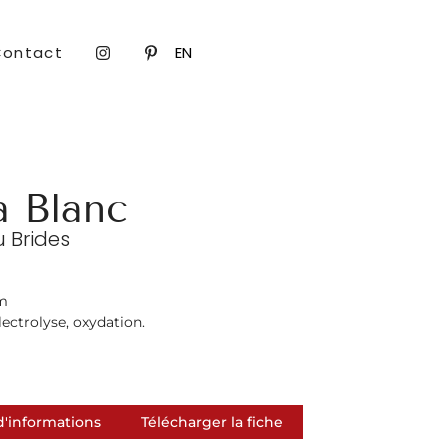
Contact
EN
a Blanc
u Brides
cm
électrolyse, oxydation.
'informations
Télécharger la fiche