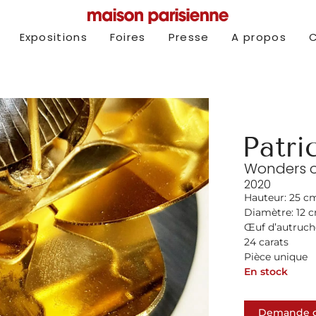
Expositions
Foires
Presse
A propos
Patri
Wonders o
2020
Hauteur: 25 c
Diamètre: 12 
Œuf d’autruche,
24 carats
Pièce unique
En stock
Demande d