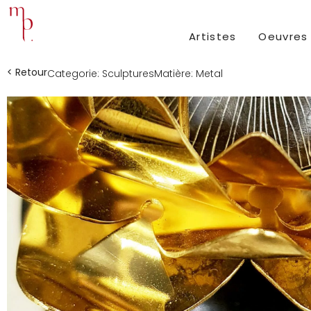
Artistes
Oeuvres
< Retour
Categorie:
Sculptures
Matière:
Metal