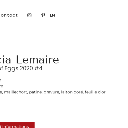
Contact
EN
cia Lemaire
f Eggs 2020 #4
m
cm
 maillechort, patine, gravure, laiton doré, feuille d’or
'informations