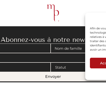
Afin de vou
technologie
relatives à
Abonnez-vous à notre newsletter
traiter de
identifiant
avoir un im
Ac
Envoyer
gales
|
Politique de cookies
© 2008-2026 Maison Parisienne. Conçu par Artview.