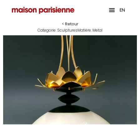
EN
< Retour
Categorie:
Sculptures
Matière:
Metal