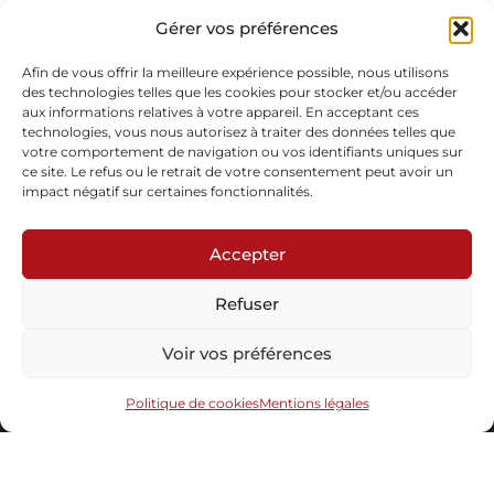
Œuf d’autruche, maillechort, patine, laiton doré 24 carats, feuille
d’or
Gérer vos préférences
Pièce unique
En stock
Afin de vous offrir la meilleure expérience possible, nous utilisons
des technologies telles que les cookies pour stocker et/ou accéder
aux informations relatives à votre appareil. En acceptant ces
Demande d'informations
technologies, vous nous autorisez à traiter des données telles que
votre comportement de navigation ou vos identifiants uniques sur
ce site. Le refus ou le retrait de votre consentement peut avoir un
impact négatif sur certaines fonctionnalités.
Accepter
Refuser
Abonnez-vous à notre newsletter
Voir vos préférences
Politique de cookies
Mentions légales
Envoyer