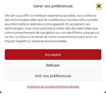
Œuf d’autruche, maillechort, patine, gravure, laiton doré, feuille
d’or 24 carats
Gérer vos préférences
Pièce unique
En stock
Afin de vous offrir la meilleure expérience possible, nous utilisons
des technologies telles que les cookies pour stocker et/ou accéder
aux informations relatives à votre appareil. En acceptant ces
Demande d'informations
technologies, vous nous autorisez à traiter des données telles que
votre comportement de navigation ou vos identifiants uniques sur
ce site. Le refus ou le retrait de votre consentement peut avoir un
impact négatif sur certaines fonctionnalités.
Accepter
Refuser
Abonnez-vous à notre newsletter
Voir vos préférences
Politique de cookies
Mentions légales
Envoyer