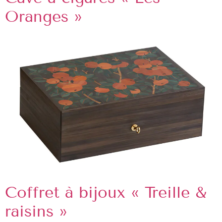
Oranges »
Coffret à bijoux « Treille &
raisins »