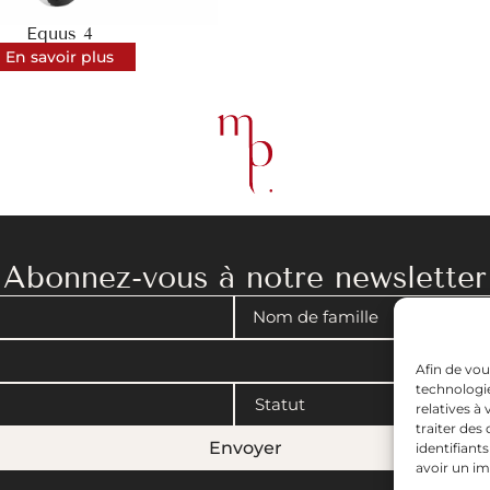
Equus 4
En savoir plus
Abonnez-vous à notre newsletter
Afin de vou
technologie
relatives à
traiter de
Envoyer
identifiant
avoir un im