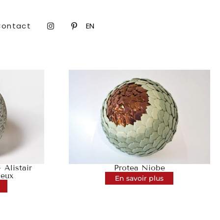
Contact
EN
 Alistair
Protea Niobe
ieux
En savoir plus