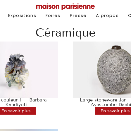
Expositions
Foires
Presse
A propos
Céramique
 couleur I – Barbara
Large stoneware Jar –
Kandiyoti
Aynscombe-Danh
En savoir plus
En savoir plus