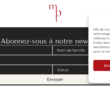
Afin de vou
technologie
relatives à
Abonnez-vous à notre newsletter
traiter de
identifiant
avoir un im
Ac
Envoyer
gales
|
Politique de cookies
© 2008-2026 Maison Parisienne. Conçu par Artview.