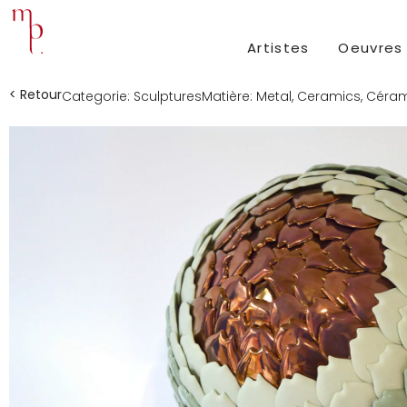
Artistes
Oeuvres
< Retour
Categorie:
Sculptures
Matière:
Metal
,
Ceramics
,
Céram