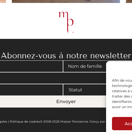
Abonnez-vous à notre newsletter
Afin de vou
technologie
relatives à
traiter de
Envoyer
identifiant
avoir un im
gales
|
Politique de cookies
© 2008-2026 Maison Parisienne. Conçu par Artview.
Ac