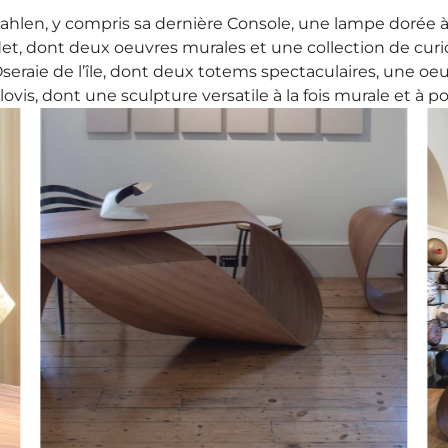
hlen, y compris sa dernière Console, une lampe dorée à l
det, dont deux oeuvres murales et une collection de curi
Oseraie de l’île, dont deux totems spectaculaires, une o
ovis, dont une sculpture versatile à la fois murale et à p