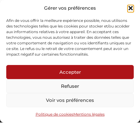
Photographie brodée sur toile de peintre, broderie fils, broderie
perles
Gérer vos préférences
Pièce unique
En stock
Afin de vous offrir la meilleure expérience possible, nous utilisons
des technologies telles que les cookies pour stocker et/ou accéder
aux informations relatives à votre appareil. En acceptant ces
Demande d'informations
technologies, vous nous autorisez à traiter des données telles que
votre comportement de navigation ou vos identifiants uniques sur
ce site. Le refus ou le retrait de votre consentement peut avoir un
impact négatif sur certaines fonctionnalités.
Accepter
Refuser
Abonnez-vous à notre newsletter
Voir vos préférences
Politique de cookies
Mentions légales
Envoyer