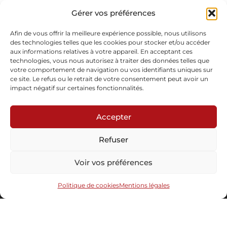
Profondeur : 15 cm
Verre soufflé à main levée noir opaque, moirage de poudre de
Gérer vos préférences
couleur, feuille d’or, laiton poli
Vendu
Afin de vous offrir la meilleure expérience possible, nous utilisons
des technologies telles que les cookies pour stocker et/ou accéder
aux informations relatives à votre appareil. En acceptant ces
Demande d'informations
technologies, vous nous autorisez à traiter des données telles que
votre comportement de navigation ou vos identifiants uniques sur
ce site. Le refus ou le retrait de votre consentement peut avoir un
impact négatif sur certaines fonctionnalités.
Accepter
Refuser
Abonnez-vous à notre newsletter
Voir vos préférences
Politique de cookies
Mentions légales
Envoyer