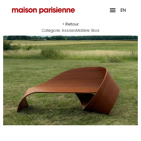
EN
< Retour
Categorie:
Assises
Matière:
Bois