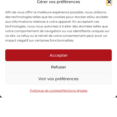
Gérer vos préférences
Moabi wood
En stock
Afin de vous offrir la meilleure expérience possible, nous utilisons
des technologies telles que les cookies pour stocker et/ou accéder
aux informations relatives à votre appareil. En acceptant ces
Demande d'informations
Télécharger la fiche
technologies, vous nous autorisez à traiter des données telles que
votre comportement de navigation ou vos identifiants uniques sur
ce site. Le refus ou le retrait de votre consentement peut avoir un
impact négatif sur certaines fonctionnalités.
Accepter
Refuser
Abonnez-vous à notre newsletter
Voir vos préférences
Politique de cookies
Mentions légales
Envoyer