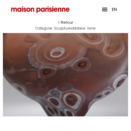
EN
< Retour
Categorie:
Sculptures
Matière:
Verre