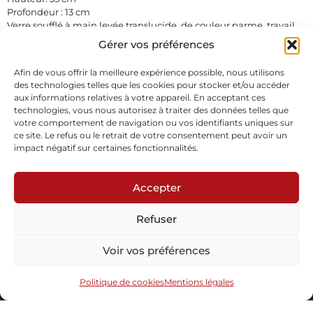
Profondeur : 13 cm
Verre soufflé à main levée translucide, de couleur parme, travail
de fond en poudre de couleur ocre, intercalaire de murines
Gérer vos préférences
colorées, sablées, socle laiton poli satiné.
Pièce unique
Afin de vous offrir la meilleure expérience possible, nous utilisons
En stock
des technologies telles que les cookies pour stocker et/ou accéder
aux informations relatives à votre appareil. En acceptant ces
technologies, vous nous autorisez à traiter des données telles que
Demande d'informations
Télécharger la fiche
votre comportement de navigation ou vos identifiants uniques sur
ce site. Le refus ou le retrait de votre consentement peut avoir un
impact négatif sur certaines fonctionnalités.
Accepter
Refuser
Abonnez-vous à notre newsletter
Voir vos préférences
Politique de cookies
Mentions légales