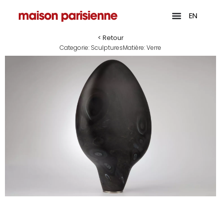
EN
< Retour
Categorie:
Sculptures
Matière:
Verre