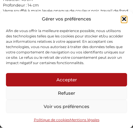
Profondeur : 14 cm
Verre soufflé à main levée opaque de couleur noir, travail de fond
en poudre noir, intercalaire de murines colorées, sablées, socle
Gérer vos préférences
laiton poli satiné.
Pièce unique
Afin de vous offrir la meilleure expérience possible, nous utilisons
En stock
des technologies telles que les cookies pour stocker et/ou accéder
aux informations relatives à votre appareil. En acceptant ces
technologies, vous nous autorisez à traiter des données telles que
Demande d'informations
Télécharger la fiche
votre comportement de navigation ou vos identifiants uniques sur
ce site. Le refus ou le retrait de votre consentement peut avoir un
impact négatif sur certaines fonctionnalités.
Accepter
Refuser
Abonnez-vous à notre newsletter
Voir vos préférences
Politique de cookies
Mentions légales