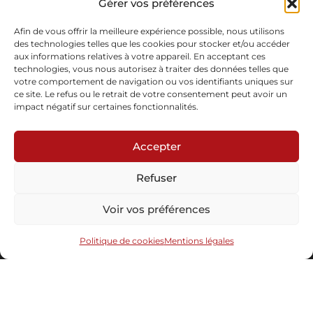
Gérer vos préférences
Pièce Unique
En stock
Afin de vous offrir la meilleure expérience possible, nous utilisons
des technologies telles que les cookies pour stocker et/ou accéder
aux informations relatives à votre appareil. En acceptant ces
Demande d'informations
Télécharger la fiche
technologies, vous nous autorisez à traiter des données telles que
votre comportement de navigation ou vos identifiants uniques sur
ce site. Le refus ou le retrait de votre consentement peut avoir un
impact négatif sur certaines fonctionnalités.
Accepter
Refuser
Abonnez-vous à notre newsletter
Voir vos préférences
Politique de cookies
Mentions légales
Envoyer