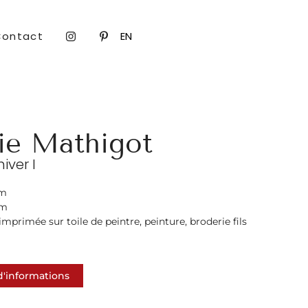
Contact
EN
ie Mathigot
iver I
cm
cm
mprimée sur toile de peintre, peinture, broderie fils
'informations