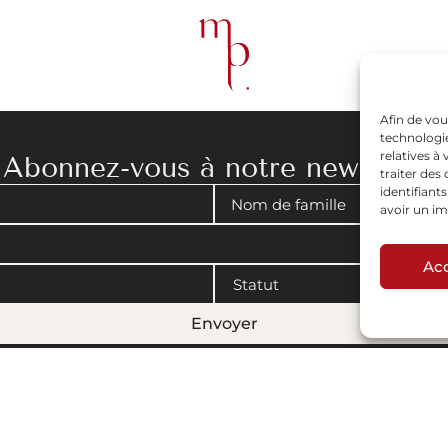
Afin de vou
technologie
relatives à
Abonnez-vous à notre newsletter
traiter de
identifiant
avoir un im
Ac
Envoyer
gales
|
Politique de cookies
© 2008-2026 Maison Parisienne. Conçu par Artview.