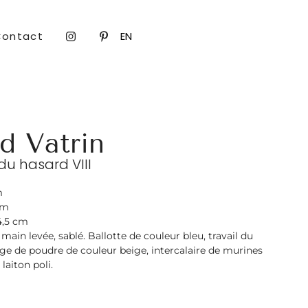
Contact
EN
d Vatrin
du hasard VIII
m
cm
4,5 cm
 main levée, sablé. Ballotte de couleur bleu, travail du
e de poudre de couleur beige, intercalaire de murines
 laiton poli.