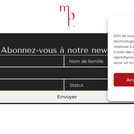
Afin de vou
technologie
relatives à
Abonnez-vous à notre newsletter
traiter de
identifiant
avoir un im
Ac
Envoyer
gales
|
Politique de cookies
© 2008-2026 Maison Parisienne. Conçu par Artview.