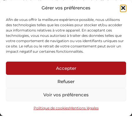
Photographie brodée sur toile de peintre, broderie fils, broderie
perles
Gérer vos préférences
Pièce unique
En stock
Afin de vous offrir la meilleure expérience possible, nous utilisons
des technologies telles que les cookies pour stocker et/ou accéder
aux informations relatives à votre appareil. En acceptant ces
Demande d'informations
technologies, vous nous autorisez à traiter des données telles que
votre comportement de navigation ou vos identifiants uniques sur
ce site. Le refus ou le retrait de votre consentement peut avoir un
impact négatif sur certaines fonctionnalités.
Accepter
Refuser
Abonnez-vous à notre newsletter
Voir vos préférences
Politique de cookies
Mentions légales
Envoyer