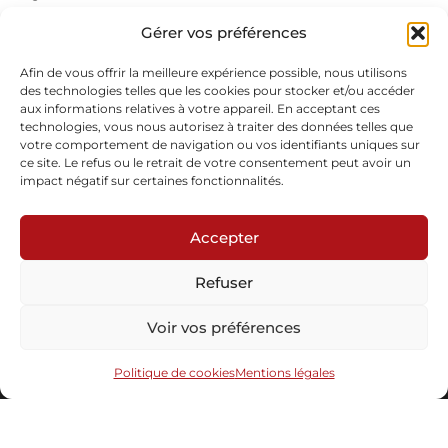
Hauteur: 60 cm
Noyer américain, marqueterie de paille corail
Gérer vos préférences
Profondeur: 40 cm
En stock
Afin de vous offrir la meilleure expérience possible, nous utilisons
des technologies telles que les cookies pour stocker et/ou accéder
aux informations relatives à votre appareil. En acceptant ces
Demande d'informations
Télécharger la fiche
technologies, vous nous autorisez à traiter des données telles que
votre comportement de navigation ou vos identifiants uniques sur
ce site. Le refus ou le retrait de votre consentement peut avoir un
impact négatif sur certaines fonctionnalités.
Accepter
Refuser
Abonnez-vous à notre newsletter
Voir vos préférences
Politique de cookies
Mentions légales