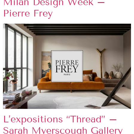
Milan Design Week –
Pierre Frey
L’expositions “Thread” –
Sarah Myerscough Gallery