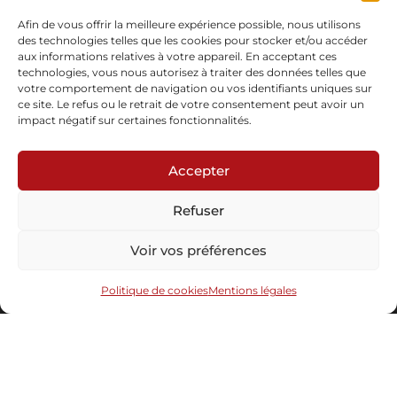
En stock
Afin de vous offrir la meilleure expérience possible, nous utilisons
des technologies telles que les cookies pour stocker et/ou accéder
Demande d'informations
Télécharger la fiche
aux informations relatives à votre appareil. En acceptant ces
technologies, vous nous autorisez à traiter des données telles que
votre comportement de navigation ou vos identifiants uniques sur
ce site. Le refus ou le retrait de votre consentement peut avoir un
impact négatif sur certaines fonctionnalités.
Accepter
Abonnez-vous à notre newsletter
Refuser
Voir vos préférences
Politique de cookies
Mentions légales
Envoyer
Sous le haut patronage du Ministère de la
© 2008-2026 Maison