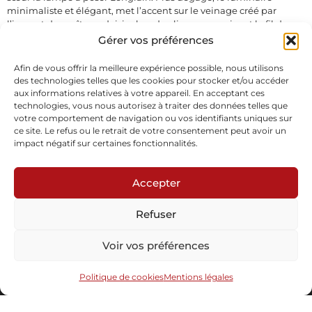
minimaliste et élégant, met l’accent sur le veinage créé par
l’impact du maître ardoisier lors du clivage, en suivant le fil de
l’ardoise grâce à sa grande surface éclairée.
Gérer vos préférences
En stock
Afin de vous offrir la meilleure expérience possible, nous utilisons
des technologies telles que les cookies pour stocker et/ou accéder
Demande d'informations
aux informations relatives à votre appareil. En acceptant ces
technologies, vous nous autorisez à traiter des données telles que
votre comportement de navigation ou vos identifiants uniques sur
ce site. Le refus ou le retrait de votre consentement peut avoir un
impact négatif sur certaines fonctionnalités.
Accepter
Abonnez-vous à notre newsletter
Refuser
Voir vos préférences
Politique de cookies
Mentions légales