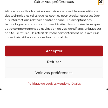
Gérer vos préférences
Pièce unique – sur commande possible
Sur commande
Afin de vous offrir la meilleure expérience possible, nous utilisons
des technologies telles que les cookies pour stocker et/ou accéder
aux informations relatives à votre appareil. En acceptant ces
Demande d'informations
technologies, vous nous autorisez à traiter des données telles que
votre comportement de navigation ou vos identifiants uniques sur
ce site. Le refus ou le retrait de votre consentement peut avoir un
impact négatif sur certaines fonctionnalités.
Accepter
Refuser
Abonnez-vous à notre newsletter
Voir vos préférences
Politique de cookies
Mentions légales
Envoyer